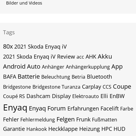
Bilder und Videos
Tags
80x
2021 Skoda Enyaq iV
Akku
2021 Skoda Enyaq iV Review
AHK
acc
Android Auto
App
Anhänger
Anhängerkupplung
Batterie
BAFA
Bluetooth
Beleuchtung
Betria
Coupe
Carplay
Bridgestone
Bridgestone Turanza
CCS
Dashcam
Display
Elli
EnBW
Coupé RS
Elektroauto
Enyaq
Enyaq Forum
Erfahrungen
Facelift
Farbe
Felgen
Fehler
Frunk
Fehlermeldung
Fußmatten
Garantie
Heckklappe
Heizung
HPC
HUD
Hankook