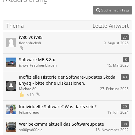
Suche nach Tags
Thema
Letzte Antwort
iV80 vs iV85
27
florianfuchs8
9. August 2025
Software ME 3.8.x
3
ichwarteaufnenblauen
15. Mai 2025
Inoffizielle Historie der Software-Updates Skoda
43
Enyaq - bitte ohne Diskussionen.
Michael80
27. Februar 2025
10
Individuelle Software? Was darfs sein?
29
felixmoreau
19. Juni 2024
Wer bekommt aktuell das Softwareupdate
38
sn00pyd00dle
18. November 2022