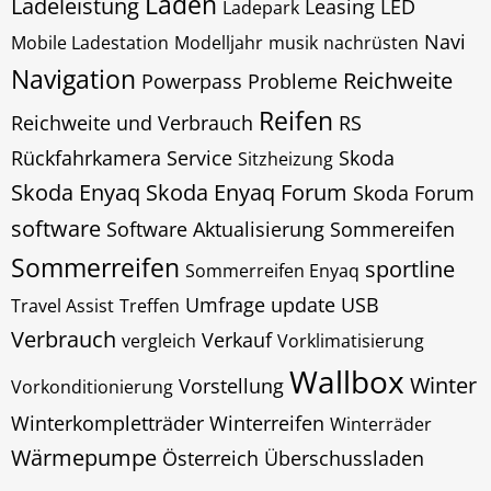
Laden
Ladeleistung
Leasing
LED
Ladepark
Navi
Mobile Ladestation
Modelljahr
musik
nachrüsten
Navigation
Reichweite
Powerpass
Probleme
Reifen
Reichweite und Verbrauch
RS
Rückfahrkamera
Service
Skoda
Sitzheizung
Skoda Enyaq
Skoda Enyaq Forum
Skoda Forum
software
Software Aktualisierung
Sommereifen
Sommerreifen
sportline
Sommerreifen Enyaq
Umfrage
update
USB
Travel Assist
Treffen
Verbrauch
Verkauf
vergleich
Vorklimatisierung
Wallbox
Winter
Vorstellung
Vorkonditionierung
Winterkompletträder
Winterreifen
Winterräder
Wärmepumpe
Österreich
Überschussladen