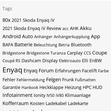
Tags
80x
2021 Skoda Enyaq iV
Akku
2021 Skoda Enyaq iV Review
AHK
acc
Android Auto
App
Anhänger
Anhängerkupplung
Batterie
BAFA
Bluetooth
Beleuchtung
Betria
Coupe
Carplay
Bridgestone
Bridgestone Turanza
CCS
Dashcam
Display
Elli
EnBW
Coupé RS
Elektroauto
Enyaq
Enyaq Forum
Erfahrungen
Facelift
Farbe
Felgen
Fehler
Frunk
Fehlermeldung
Fußmatten
Garantie
Heckklappe
Heizung
HPC
HUD
Hankook
Infotainment
Ionity
Klimaanlage
IV50
iV80
Kofferraum
Kosten
Ladekabel
Ladekarte