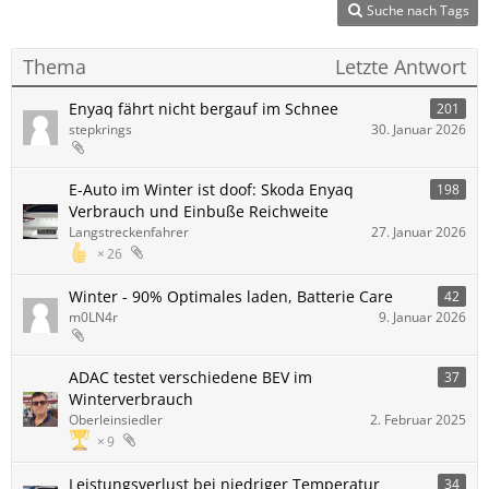
Suche nach Tags
Thema
Letzte Antwort
Enyaq fährt nicht bergauf im Schnee
201
stepkrings
30. Januar 2026
E-Auto im Winter ist doof: Skoda Enyaq
198
Verbrauch und Einbuße Reichweite
Langstreckenfahrer
27. Januar 2026
26
Winter - 90% Optimales laden, Batterie Care
42
m0LN4r
9. Januar 2026
ADAC testet verschiedene BEV im
37
Winterverbrauch
Oberleinsiedler
2. Februar 2025
9
Leistungsverlust bei niedriger Temperatur
34