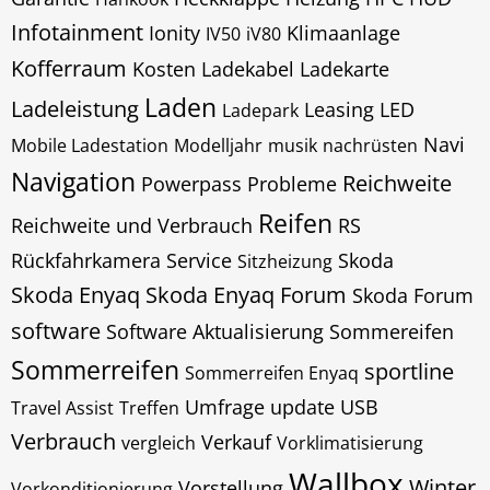
Infotainment
Ionity
Klimaanlage
IV50
iV80
Kofferraum
Kosten
Ladekabel
Ladekarte
Laden
Ladeleistung
Leasing
LED
Ladepark
Navi
Mobile Ladestation
Modelljahr
musik
nachrüsten
Navigation
Reichweite
Powerpass
Probleme
Reifen
Reichweite und Verbrauch
RS
Rückfahrkamera
Service
Skoda
Sitzheizung
Skoda Enyaq
Skoda Enyaq Forum
Skoda Forum
software
Software Aktualisierung
Sommereifen
Sommerreifen
sportline
Sommerreifen Enyaq
Umfrage
update
USB
Travel Assist
Treffen
Verbrauch
Verkauf
vergleich
Vorklimatisierung
Wallbox
Winter
Vorstellung
Vorkonditionierung