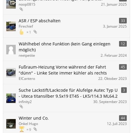
noop0815
21. Januar 2025
ASR / ESP abschalten
33
Firechief
3. Januar 2025
1
Wählhebel ohne Funktion (kein Gang einlegen
12
möglich)
reetpetite
2. Februar 2024
Fußraum-Heizung Vorne während der Fahrt
45
"dünn" - Linke Seite immer kühler als rechts
ElCantero
22. Oktober 2023
Suche Lackstift/Lackcode für Alufelge Autec Typ U
3
- Uteca titansilber 9.5x19 ET45 - LK5/114.3 ML64.2
infinity2
30. September 2023
Winter und Co.
44
Onkel Hugo
12. Juli 2023
9