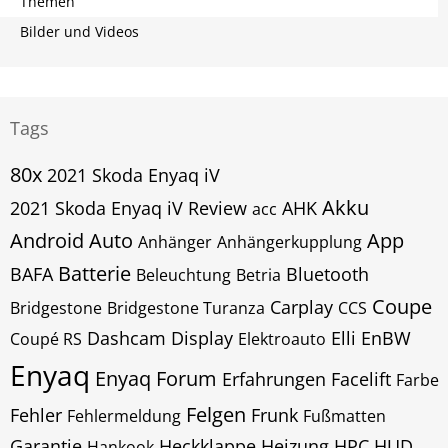
Themen
Bilder und Videos
Tags
80x
2021 Skoda Enyaq iV
Akku
2021 Skoda Enyaq iV Review
AHK
acc
Android Auto
App
Anhänger
Anhängerkupplung
Batterie
BAFA
Bluetooth
Beleuchtung
Betria
Coupe
Carplay
Bridgestone
Bridgestone Turanza
CCS
Dashcam
Display
Elli
EnBW
Coupé RS
Elektroauto
Enyaq
Enyaq Forum
Erfahrungen
Facelift
Farbe
Felgen
Fehler
Frunk
Fehlermeldung
Fußmatten
Garantie
Heckklappe
Heizung
HPC
HUD
Hankook