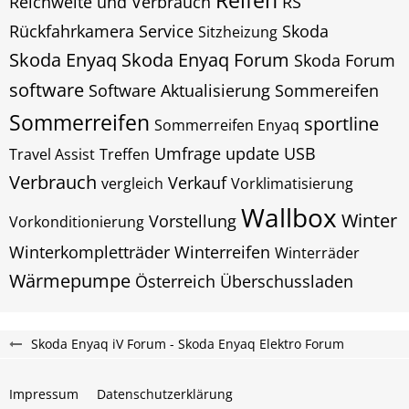
Reifen
Reichweite und Verbrauch
RS
Rückfahrkamera
Service
Skoda
Sitzheizung
Skoda Enyaq
Skoda Enyaq Forum
Skoda Forum
software
Software Aktualisierung
Sommereifen
Sommerreifen
sportline
Sommerreifen Enyaq
Umfrage
update
USB
Travel Assist
Treffen
Verbrauch
Verkauf
vergleich
Vorklimatisierung
Wallbox
Winter
Vorstellung
Vorkonditionierung
Winterkompletträder
Winterreifen
Winterräder
Wärmepumpe
Österreich
Überschussladen
Skoda Enyaq iV Forum - Skoda Enyaq Elektro Forum
Impressum
Datenschutzerklärung