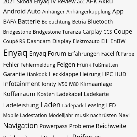
Akku
2021 Skoda Enyaq iV Review
AHK
acc
Android Auto
App
Anhänger
Anhängerkupplung
Batterie
BAFA
Bluetooth
Beleuchtung
Betria
Coupe
Carplay
Bridgestone
Bridgestone Turanza
CCS
Dashcam
Display
Elli
EnBW
Coupé RS
Elektroauto
Enyaq
Enyaq Forum
Erfahrungen
Facelift
Farbe
Felgen
Fehler
Frunk
Fehlermeldung
Fußmatten
Garantie
Heckklappe
Heizung
HPC
HUD
Hankook
Infotainment
Ionity
Klimaanlage
IV50
iV80
Kofferraum
Kosten
Ladekabel
Ladekarte
Laden
Ladeleistung
Leasing
LED
Ladepark
Navi
Mobile Ladestation
Modelljahr
musik
nachrüsten
Navigation
Reichweite
Powerpass
Probleme