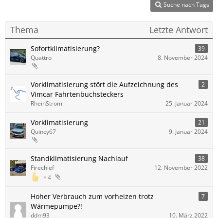
Suche nach Tags
Thema
Letzte Antwort
Sofortklimatisierung?
39
Quattro
8. November 2024
Vorklimatisierung stört die Aufzeichnung des
2
Vimcar Fahrtenbuchsteckers
RheinStrom
25. Januar 2024
Vorklimatisierung
21
Quincy67
9. Januar 2024
Standklimatisierung Nachlauf
38
Firechief
12. November 2022
4
Hoher Verbrauch zum vorheizen trotz
7
Wärmepumpe?!
ddm93
10. März 2022