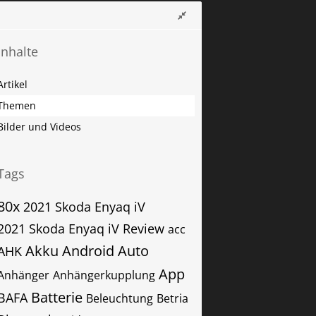
Inhalte
Artikel
Themen
Bilder und Videos
Tags
80x
2021 Skoda Enyaq iV
2021 Skoda Enyaq iV Review
acc
Akku
Android Auto
AHK
App
Anhänger
Anhängerkupplung
Batterie
BAFA
Beleuchtung
Betria