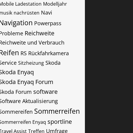
Mobile Ladestation
Modelljahr
Navi
musik
nachrüsten
Navigation
Powerpass
Reichweite
Probleme
Reichweite und Verbrauch
Reifen
RS
Rückfahrkamera
Service
Skoda
Sitzheizung
Skoda Enyaq
Skoda Enyaq Forum
software
Skoda Forum
Software Aktualisierung
Sommerreifen
Sommereifen
sportline
Sommerreifen Enyaq
Umfrage
Travel Assist
Treffen