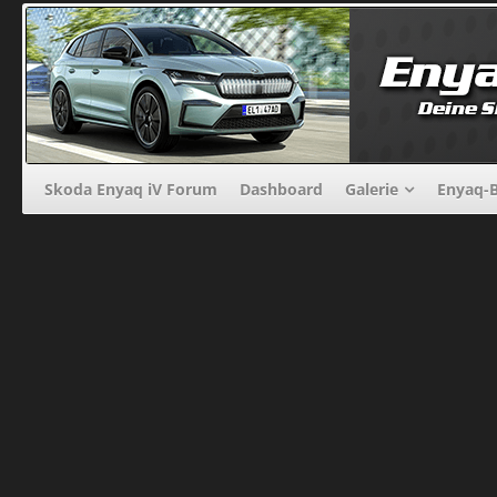
Skoda Enyaq iV Forum
Dashboard
Galerie
Enyaq-B