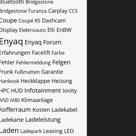
Bluetooth
Bridgestone
Carplay
Bridgestone Turanza
CCS
Coupe
Dashcam
Coupé RS
Display
Elli
EnBW
Elektroauto
Enyaq
Enyaq Forum
Erfahrungen
Facelift
Farbe
Felgen
Fehler
Fehlermeldung
Frunk
Garantie
Fußmatten
Heckklappe
Heizung
Hankook
Infotainment
HPC
HUD
Ionity
Klimaanlage
IV50
iV80
Kofferraum
Kosten
Ladekabel
Ladeleistung
Ladekarte
Laden
Leasing
LED
Ladepark