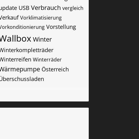
Verbrauch
update
USB
vergleich
Verkauf
Vorklimatisierung
Vorstellung
Vorkonditionierung
Wallbox
Winter
Winterkompletträder
Winterreifen
Winterräder
Wärmepumpe
Österreich
Überschussladen