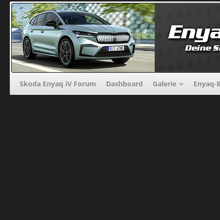
Skoda Enyaq iV Forum
Dashboard
Galerie
Enyaq-B