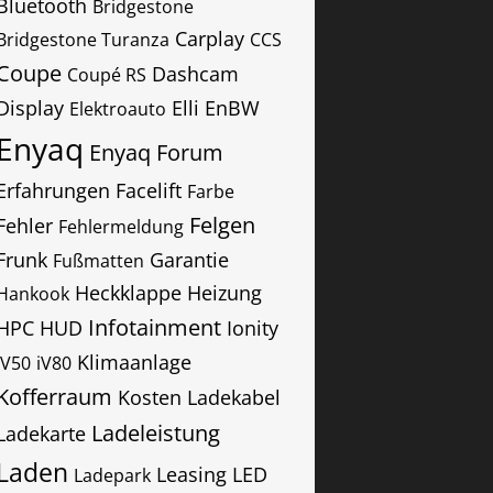
Bluetooth
Bridgestone
Carplay
Bridgestone Turanza
CCS
Coupe
Dashcam
Coupé RS
Display
Elli
EnBW
Elektroauto
Enyaq
Enyaq Forum
Erfahrungen
Facelift
Farbe
Felgen
Fehler
Fehlermeldung
Frunk
Garantie
Fußmatten
Heckklappe
Heizung
Hankook
Infotainment
HPC
HUD
Ionity
Klimaanlage
IV50
iV80
Kofferraum
Kosten
Ladekabel
Ladeleistung
Ladekarte
Laden
Leasing
LED
Ladepark