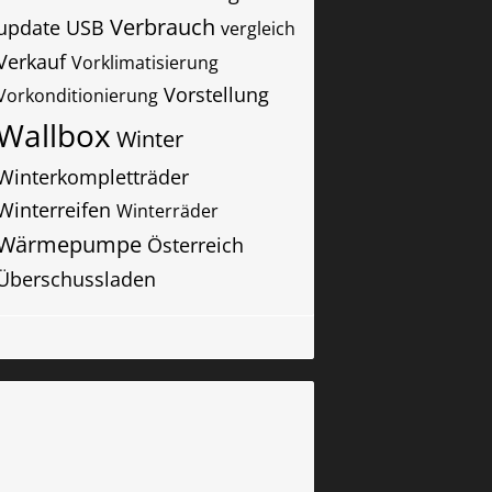
Verbrauch
update
USB
vergleich
Verkauf
Vorklimatisierung
Vorstellung
Vorkonditionierung
Wallbox
Winter
Winterkompletträder
Winterreifen
Winterräder
Wärmepumpe
Österreich
Überschussladen