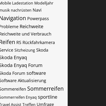
Mobile Ladestation
Modelljahr
Navi
musik
nachrüsten
Navigation
Powerpass
Reichweite
Probleme
Reichweite und Verbrauch
Reifen
RS
Rückfahrkamera
Service
Skoda
Sitzheizung
Skoda Enyaq
Skoda Enyaq Forum
software
Skoda Forum
Software Aktualisierung
Sommerreifen
Sommereifen
sportline
Sommerreifen Enyaq
Umfrage
Travel Assist
Treffen