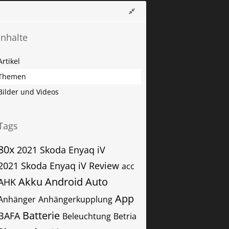
Inhalte
Artikel
Themen
Bilder und Videos
Tags
80x
2021 Skoda Enyaq iV
2021 Skoda Enyaq iV Review
acc
Akku
Android Auto
AHK
App
Anhänger
Anhängerkupplung
Batterie
BAFA
Beleuchtung
Betria