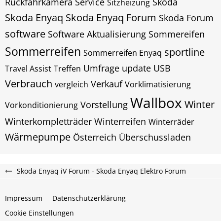
Rückfahrkamera
Service
Skoda
Sitzheizung
Skoda Enyaq
Skoda Enyaq Forum
Skoda Forum
software
Software Aktualisierung
Sommereifen
Sommerreifen
sportline
Sommerreifen Enyaq
Umfrage
update
USB
Travel Assist
Treffen
Verbrauch
Verkauf
vergleich
Vorklimatisierung
Wallbox
Winter
Vorstellung
Vorkonditionierung
Winterkompletträder
Winterreifen
Winterräder
Wärmepumpe
Österreich
Überschussladen
Skoda Enyaq iV Forum - Skoda Enyaq Elektro Forum
Impressum
Datenschutzerklärung
Cookie Einstellungen