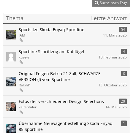
Suche nach Tags
Thema
Letzte Antwort
Sportsitze Skoda Enyaq Sportline
54
JAM
11. März 2026
Sportline Schriftzug am Kotflügel
4
kuse-s
18. Februar 2026
Original Felgen Betria 21 Zoll, SCHWARZE
3
VERSION (!) vom Sportline
RalphP
13. Oktober 2025
Fotos der verschiedenen Design Selections
20
kaltentaler
14. Mai 2025
Übernahme Neuwagenbestellung Skoda Enyaq
1
85 Sportline