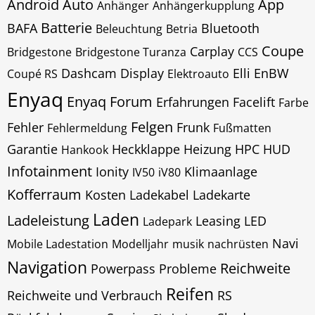
Android Auto
App
Anhänger
Anhängerkupplung
Batterie
BAFA
Bluetooth
Beleuchtung
Betria
Coupe
Carplay
Bridgestone
Bridgestone Turanza
CCS
Dashcam
Display
Elli
EnBW
Coupé RS
Elektroauto
Enyaq
Enyaq Forum
Erfahrungen
Facelift
Farbe
Felgen
Fehler
Frunk
Fehlermeldung
Fußmatten
Garantie
Heckklappe
Heizung
HPC
HUD
Hankook
Infotainment
Ionity
Klimaanlage
IV50
iV80
Kofferraum
Kosten
Ladekabel
Ladekarte
Laden
Ladeleistung
Leasing
LED
Ladepark
Navi
Mobile Ladestation
Modelljahr
musik
nachrüsten
Navigation
Reichweite
Powerpass
Probleme
Reifen
Reichweite und Verbrauch
RS