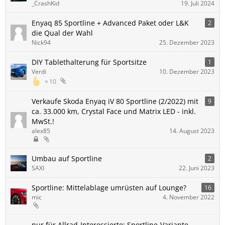
_CrashKid
19. Juli 2024
Enyaq 85 Sportline + Advanced Paket oder L&K
2
die Qual der Wahl
Nick94
25. Dezember 2023
DIY Tablethalterung für Sportsitze
1
Verdi
10. Dezember 2023
10
Verkaufe Skoda Enyaq iV 80 Sportline (2/2022) mit
9
ca. 33.000 km, Crystal Face und Matrix LED - inkl.
MwSt.!
alex85
14. August 2023
Umbau auf Sportline
2
SAXI
22. Juni 2023
Sportline: Mittelablage umrüsten auf Lounge?
16
mic
4. November 2022
nur für Allrad-Interessierte: Sportline-Variante