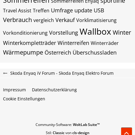
Sommerreifen
sportline
Sommerreifen Enyaq
Umfrage
update
USB
Travel Assist
Treffen
Verbrauch
Verkauf
vergleich
Vorklimatisierung
Wallbox
Winter
Vorstellung
Vorkonditionierung
Winterkompletträder
Winterreifen
Winterräder
Wärmepumpe
Österreich
Überschussladen
Skoda Enyaq iV Forum - Skoda Enyaq Elektro Forum
Impressum
Datenschutzerklärung
Cookie Einstellungen
Community-Software:
WoltLab Suite™
Stil:
Classic
von
cls-design