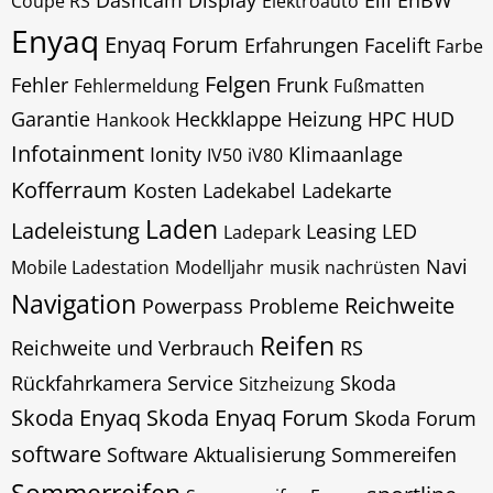
Dashcam
Display
Elli
EnBW
Coupé RS
Elektroauto
Enyaq
Enyaq Forum
Erfahrungen
Facelift
Farbe
Felgen
Fehler
Frunk
Fehlermeldung
Fußmatten
Garantie
Heckklappe
Heizung
HPC
HUD
Hankook
Infotainment
Ionity
Klimaanlage
IV50
iV80
Kofferraum
Kosten
Ladekabel
Ladekarte
Laden
Ladeleistung
Leasing
LED
Ladepark
Navi
Mobile Ladestation
Modelljahr
musik
nachrüsten
Navigation
Reichweite
Powerpass
Probleme
Reifen
Reichweite und Verbrauch
RS
Rückfahrkamera
Service
Skoda
Sitzheizung
Skoda Enyaq
Skoda Enyaq Forum
Skoda Forum
software
Software Aktualisierung
Sommereifen