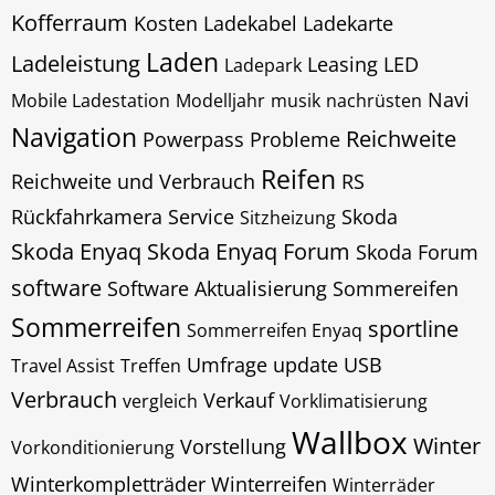
Kofferraum
Kosten
Ladekabel
Ladekarte
Laden
Ladeleistung
Leasing
LED
Ladepark
Navi
Mobile Ladestation
Modelljahr
musik
nachrüsten
Navigation
Reichweite
Powerpass
Probleme
Reifen
Reichweite und Verbrauch
RS
Rückfahrkamera
Service
Skoda
Sitzheizung
Skoda Enyaq
Skoda Enyaq Forum
Skoda Forum
software
Software Aktualisierung
Sommereifen
Sommerreifen
sportline
Sommerreifen Enyaq
Umfrage
update
USB
Travel Assist
Treffen
Verbrauch
Verkauf
vergleich
Vorklimatisierung
Wallbox
Winter
Vorstellung
Vorkonditionierung
Winterkompletträder
Winterreifen
Winterräder