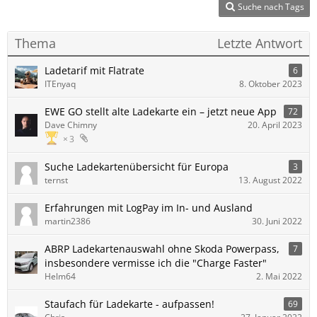
Suche nach Tags
Thema
Letzte Antwort
Ladetarif mit Flatrate
6
ITEnyaq
8. Oktober 2023
EWE GO stellt alte Ladekarte ein – jetzt neue App
72
Dave Chimny
20. April 2023
3
Suche Ladekartenübersicht für Europa
3
ternst
13. August 2022
Erfahrungen mit LogPay im In- und Ausland
martin2386
30. Juni 2022
ABRP Ladekartenauswahl ohne Skoda Powerpass,
7
insbesondere vermisse ich die "Charge Faster"
Helm64
2. Mai 2022
Staufach für Ladekarte - aufpassen!
69