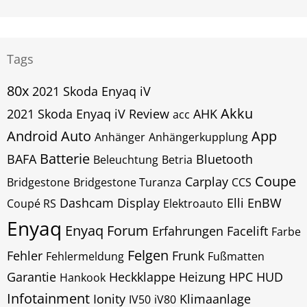
Tags
80x
2021 Skoda Enyaq iV
Akku
2021 Skoda Enyaq iV Review
AHK
acc
Android Auto
App
Anhänger
Anhängerkupplung
Batterie
BAFA
Bluetooth
Beleuchtung
Betria
Coupe
Carplay
Bridgestone
Bridgestone Turanza
CCS
Dashcam
Display
Elli
EnBW
Coupé RS
Elektroauto
Enyaq
Enyaq Forum
Erfahrungen
Facelift
Farbe
Felgen
Fehler
Frunk
Fehlermeldung
Fußmatten
Garantie
Heckklappe
Heizung
HPC
HUD
Hankook
Infotainment
Ionity
Klimaanlage
IV50
iV80