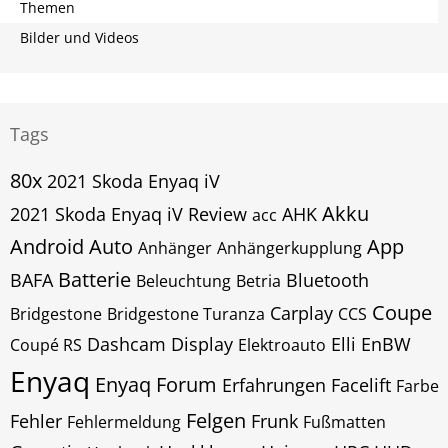
Themen
Bilder und Videos
Tags
80x
2021 Skoda Enyaq iV
Akku
2021 Skoda Enyaq iV Review
AHK
acc
Android Auto
App
Anhänger
Anhängerkupplung
Batterie
BAFA
Bluetooth
Beleuchtung
Betria
Coupe
Carplay
Bridgestone
Bridgestone Turanza
CCS
Dashcam
Display
Elli
EnBW
Coupé RS
Elektroauto
Enyaq
Enyaq Forum
Erfahrungen
Facelift
Farbe
Felgen
Fehler
Frunk
Fehlermeldung
Fußmatten