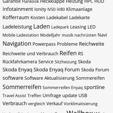
Garantie
Heckklappe
Heizung
HPC
HUD
Hankook
Infotainment
Ionity
Klimaanlage
IV50
iV80
Kofferraum
Kosten
Ladekabel
Ladekarte
Laden
Ladeleistung
Leasing
LED
Ladepark
Navi
Mobile Ladestation
Modelljahr
musik
nachrüsten
Navigation
Reichweite
Powerpass
Probleme
Reifen
Reichweite und Verbrauch
RS
Rückfahrkamera
Service
Skoda
Sitzheizung
Skoda Enyaq
Skoda Enyaq Forum
Skoda Forum
software
Software Aktualisierung
Sommereifen
Sommerreifen
sportline
Sommerreifen Enyaq
Umfrage
update
USB
Travel Assist
Treffen
Verbrauch
Verkauf
vergleich
Vorklimatisierung