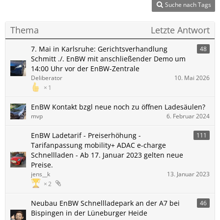
Suche nach Tags
Thema
Letzte Antwort
7. Mai in Karlsruhe: Gerichtsverhandlung
48
Schmitt ./. EnBW mit anschließender Demo um
14:00 Uhr vor der EnBW-Zentrale
Deliberator
10. Mai 2026
1
EnBW Kontakt bzgl neue noch zu öffnen Ladesäulen?
mvp
6. Februar 2024
EnBW Ladetarif - Preiserhöhung -
111
Tarifanpassung mobility+ ADAC e-charge
Schnellladen - Ab 17. Januar 2023 gelten neue
Preise.
jens__k
13. Januar 2023
2
Neubau EnBW Schnellladepark an der A7 bei
46
Bispingen in der Lüneburger Heide