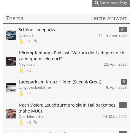
Suche nach Tags
Thema
Letzte Antwort
Schöne Ladeparks
81
Questular
11. Februar 2026
5
Hörempfehlung - Podcast "Warum der Ladepark nicht
zu bequem sein darf"
Nagnivab
23. April 2023
2
Ladepark am Kreuz Hilden (Seed & Greet)
5
Langstreckenfahrer
9. April 2023
7
Noch Vision: Leuchtturmprojekt in Hallbergmoos
11
(nähe MUC)
Oberleinsiedler
14. März 2022
2