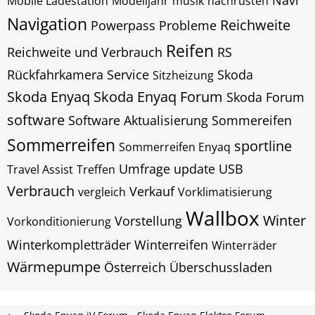
Navi
Mobile Ladestation
Modelljahr
musik
nachrüsten
Navigation
Reichweite
Powerpass
Probleme
Reifen
Reichweite und Verbrauch
RS
Rückfahrkamera
Service
Skoda
Sitzheizung
Skoda Enyaq
Skoda Enyaq Forum
Skoda Forum
software
Software Aktualisierung
Sommereifen
Sommerreifen
sportline
Sommerreifen Enyaq
Umfrage
update
USB
Travel Assist
Treffen
Verbrauch
Verkauf
vergleich
Vorklimatisierung
Wallbox
Winter
Vorstellung
Vorkonditionierung
Winterkompletträder
Winterreifen
Winterräder
Wärmepumpe
Österreich
Überschussladen