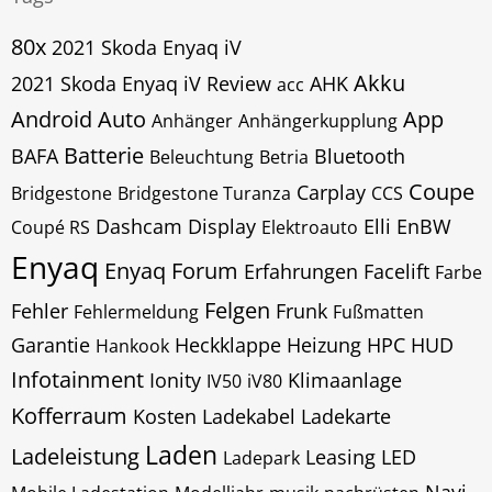
80x
2021 Skoda Enyaq iV
Akku
2021 Skoda Enyaq iV Review
AHK
acc
Android Auto
App
Anhänger
Anhängerkupplung
Batterie
BAFA
Bluetooth
Beleuchtung
Betria
Coupe
Carplay
Bridgestone
Bridgestone Turanza
CCS
Dashcam
Display
Elli
EnBW
Coupé RS
Elektroauto
Enyaq
Enyaq Forum
Erfahrungen
Facelift
Farbe
Felgen
Fehler
Frunk
Fehlermeldung
Fußmatten
Garantie
Heckklappe
Heizung
HPC
HUD
Hankook
Infotainment
Ionity
Klimaanlage
IV50
iV80
Kofferraum
Kosten
Ladekabel
Ladekarte
Laden
Ladeleistung
Leasing
LED
Ladepark