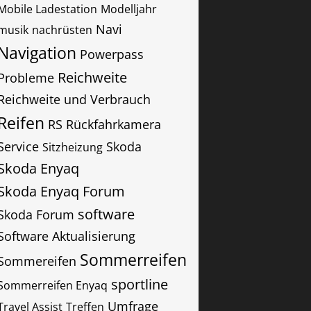
Mobile Ladestation
Modelljahr
Navi
musik
nachrüsten
Navigation
Powerpass
Reichweite
Probleme
Reichweite und Verbrauch
Reifen
RS
Rückfahrkamera
Service
Skoda
Sitzheizung
Skoda Enyaq
Skoda Enyaq Forum
software
Skoda Forum
Software Aktualisierung
Sommerreifen
Sommereifen
sportline
Sommerreifen Enyaq
Umfrage
Travel Assist
Treffen