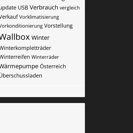
Verbrauch
update
USB
vergleich
Verkauf
Vorklimatisierung
Vorstellung
Vorkonditionierung
Wallbox
Winter
Winterkompletträder
Winterreifen
Winterräder
Wärmepumpe
Österreich
Überschussladen