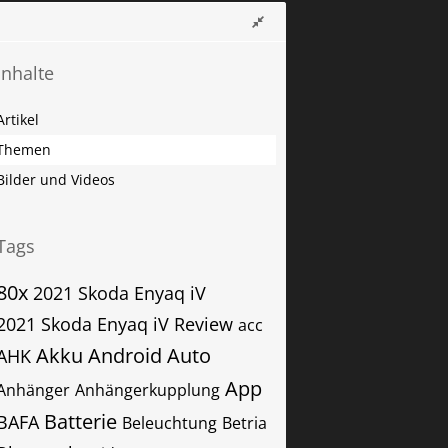
Inhalte
Artikel
Themen
Bilder und Videos
Tags
80x
2021 Skoda Enyaq iV
2021 Skoda Enyaq iV Review
acc
Akku
Android Auto
AHK
App
Anhänger
Anhängerkupplung
Batterie
BAFA
Beleuchtung
Betria