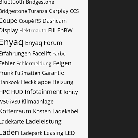
Bluetooth
Bridgestone
Carplay
Bridgestone Turanza
CCS
Coupe
Dashcam
Coupé RS
Display
Elli
EnBW
Elektroauto
Enyaq
Enyaq Forum
Erfahrungen
Facelift
Farbe
Felgen
Fehler
Fehlermeldung
Frunk
Garantie
Fußmatten
Heckklappe
Heizung
Hankook
Infotainment
HPC
HUD
Ionity
Klimaanlage
IV50
iV80
Kofferraum
Kosten
Ladekabel
Ladeleistung
Ladekarte
Laden
Leasing
LED
Ladepark