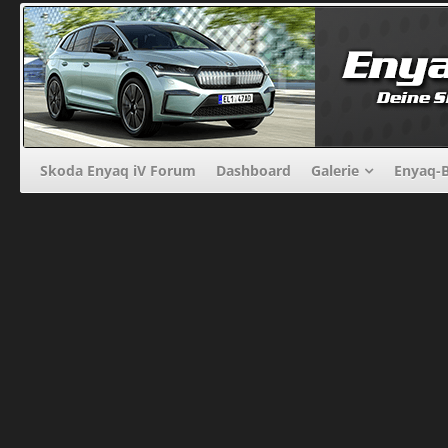
Skoda Enyaq iV Forum
Dashboard
Galerie
Enyaq-B