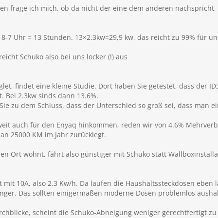
n frage ich mich, ob da nicht der eine dem anderen nachspricht,
 18-7 Uhr = 13 Stunden. 13×2.3kw=29,9 kw, das reicht zu 99% für un
reicht Schuko also bei uns locker (!) aus
let, findet eine kleine Studie. Dort haben Sie getestet, dass der I
. Bei 2.3kw sinds dann 13.6%.
 zu dem Schluss, dass der Unterschied so groß sei, dass man ei
-weit auch für den Enyaq hinkommen, reden wir von 4.6% Mehrver
man 25000 KM im Jahr zurücklegt.
en Ort wohnt, fährt also günstiger mit Schuko statt Wallboxinstalla
 mit 10A, also 2.3 Kw/h. Da laufen die Haushaltssteckdosen eben lan
ringer. Das sollten einigermaßen moderne Dosen problemlos aushal
chblicke, scheint die Schuko-Abneigung weniger gerechtfertigt zu