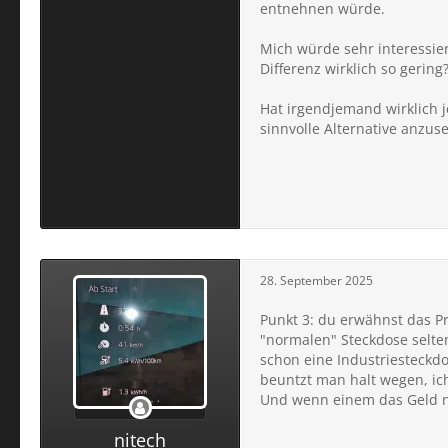
entnehnen würde.
Mich würde sehr interessier
Differenz wirklich so gering
Hat irgendjemand wirklich j
sinnvolle Alternative anzus
28. September 2025
Punkt 3: du erwähnst das P
"normalen" Steckdose selten
schon eine Industriesteckdo
beuntzt man halt wegen, ich 
Und wenn einem das Geld ni
nitech