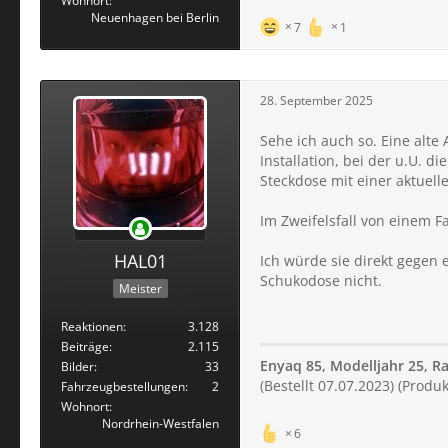
Wohnort
Neuenhagen bei Berlin
7
1
28. September 2025
Sehe ich auch so. Eine alte
Installation, bei der u.U. 
Steckdose mit einer aktuelle
Im Zweifelsfall von einem 
HAL01
Ich würde sie direkt gegen 
Schukodose nicht.
Meister
Reaktionen
3.128
Beiträge
2.115
Enyaq 85, Modelljahr 25, R
Bilder
33
(Bestellt 07.07.2023) (Prod
Fahrzeugbestellungen
2
Wohnort
Nordrhein-Westfalen
6