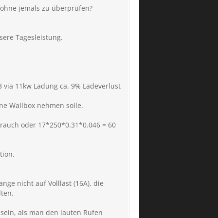
 ohne jemals zu überprüfen?
sere Tagesleistung.
D3 via 11kw Ladung ca. 9% Ladeverlust
ne Wallbox nehmen solle.
brauch oder 17*250*0.31*0.046 = 60
tion.
ge nicht auf Volllast (16A), die
ten.
 sein, als man den lauten Rufen