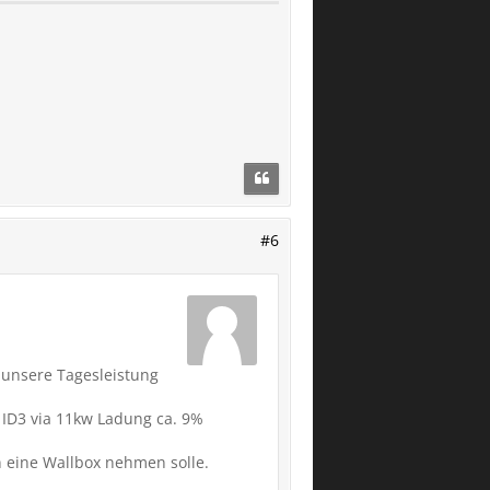
#6
r unsere Tagesleistung
r ID3 via 11kw Ladung ca. 9%
 eine Wallbox nehmen solle.