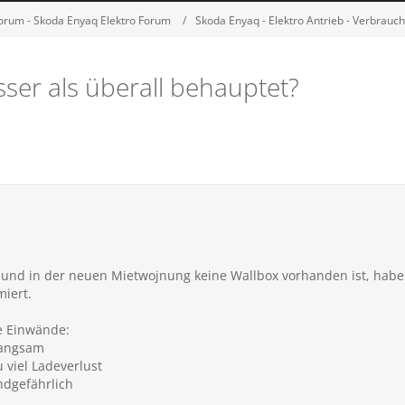
orum - Skoda Enyaq Elektro Forum
Skoda Enyaq - Elektro Antrieb - Verbrauch
ser als überall behauptet?
n und in der neuen Mietwojnung keine Wallbox vorhanden ist, hab
miert.
ße Einwände:
 langsam
 viel Ladeverlust
ndgefährlich