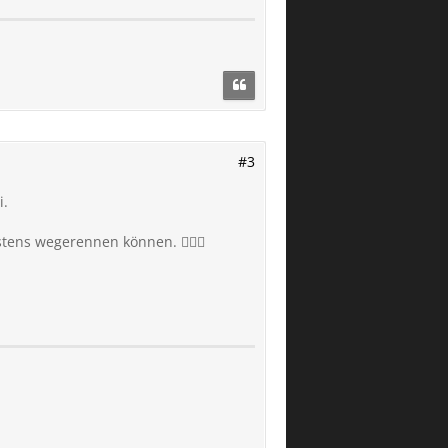
#3
i.
ens wegerennen können. 🤷🏻‍♂️