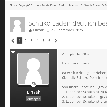
Skoda Enyaq iV Forum - Skoda Enyaq Elektro Forum
Skoda Enyaq iV F
Schuko Laden deutlich bes
EinYak
28. September 2025
1
2
3
4
5
6
28. September 2025
Hallo zusammen,
da wir kurzfristig umziehe
über die Schuko-Dose infor
Von überall höre ich 3 gro
EinYak
1. Laden per Schuko ist zu
2. Laden per Schuko birgt zu
Anfänger
3. Laden per Schuko ist bra