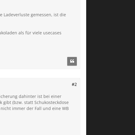
le Ladeverluste gemessen, ist die
koladen als für viele usecases
#2
herung dahinter ist bei einer
 gibt (bzw. statt Schukosteckdose
 nicht immer der Fall und eine WB