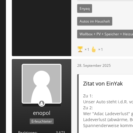
Enyaq
Autos im Haushalt
Wallbox + PV + Speicher + Heiz
1
1
28. September 2025
Zitat von EinYak
Zu 1:
Unser Auto steht i.d.R. 
Zu 2:
enopol
Wer "Adac Ladeverlust" g
Ladeverlust (abwärme, B
Erleuchteter
Spannenderweise kommen 
Reaktionen
3.673