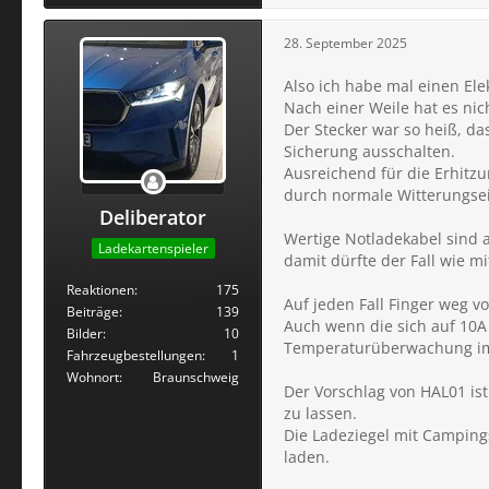
28. September 2025
Also ich habe mal einen Ele
Nach einer Weile hat es ni
Der Stecker war so heiß, d
Sicherung ausschalten.
Ausreichend für die Erhitz
durch normale Witterungsei
Deliberator
Wertige Notladekabel sind
Ladekartenspieler
damit dürfte der Fall wie m
Reaktionen
175
Auf jeden Fall Finger weg 
Beiträge
139
Auch wenn die sich auf 10A 
Bilder
10
Temperaturüberwachung im
Fahrzeugbestellungen
1
Wohnort
Braunschweig
Der Vorschlag von HAL01 ist
zu lassen.
Die Ladeziegel mit Camping
laden.