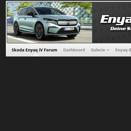
Skoda Enyaq iV Forum
Dashboard
Galerie
Enyaq-B