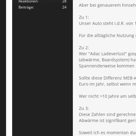
Reaktionen
28
Aber bei genauerem hinsehe
Beiträge
24
Zu 1:
Unser Auto steht i.d.R. von
Für die alltägliche Nutzung 
Zu 2:
Wer "Adac Ladeverlust" goog
(abwärme, Boardsystem) hat
Spannenderweise kommen Sie
Sollte diese Differenz MEB
Euro im Jahr, selbst wenn 
Wer nicht >10 Jahre am selb
Zu 3:
Diese Zahlen sind gerechnet
Abwärme ist signifikant ge
Soweit ich es momentan dur