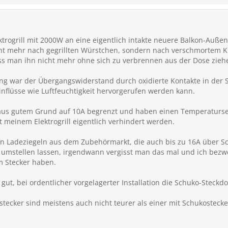
ktrogrill mit 2000W an eine eigentlich intakte neuere Balkon-Auß
cht mehr nach gegrillten Würstchen, sondern nach verschmortem K
ass man ihn nicht mehr ohne sich zu verbrennen aus der Dose zieh
ung war der Übergangswiderstand durch oxidierte Kontakte in der
nflüsse wie Luftfeuchtigkeit hervorgerufen werden kann.
 aus gutem Grund auf 10A begrenzt und haben einen Temperaturse
it meinem Elektrogrill eigentlich verhindert werden.
von Ladeziegeln aus dem Zubehörmarkt, die auch bis zu 16A über S
umstellen lassen, irgendwann vergisst man das mal und ich bezwei
 Stecker haben.
 gut, bei ordentlicher vorgelagerter Installation die Schuko-Stec
stecker sind meistens auch nicht teurer als einer mit Schukostec