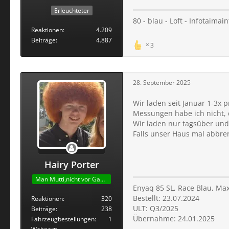
Erleuchteter
80 - blau - Loft - Infotaima
Reaktionen
4.209
Beiträge
4.887
3
28. September 2025
Wir laden seit Januar 1-3x
Messungen habe ich nicht, d
Wir laden nur tagsüber und 
Falls unser Haus mal abbren
Hairy Porter
Man Mutti,nicht vor Gang!
Enyaq 85 SL, Race Blau, Ma
Bestellt: 23.07.2024
Reaktionen
320
ULT: Q3/2025
Beiträge
238
Übernahme: 24.01.2025
Fahrzeugbestellungen
1