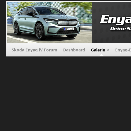
Skoda Enyaq iV Forum
Dashboard
Galerie
Enyaq-B