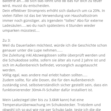
Batterie an....ob sich das lohnt und ob das für dich zu teuer
wird, musst du entscheiden.
Dein effektiver Strompreis erhöht sich dadurch um ca 20%. In
vielen Fällen ist das bei Verwendung von Haushaltsstrom
immer noch günstiger, als irgendein "tolles" Abo für externe
Ladesäulen.....wo du nach spätestens 4 Stunden wieder
umparken müsstest....
Zu 3:
Weil du Dauerladen möchtest, würde ich die Geschichte schon
genauer unter die Lupe nehmen......
Die Zuleitung inkl.Abzweigdosen sollte überprüft werden und
die Schukodose sollte, sofern sie älter als rund 2 Jahre ist und
sich im Außenbereich befindet, vorsorglich ausgetauscht
werden.
Völlig egal, was andere mal erlebt haben sollten.....
Zudem sollte, für alle Dosen, die für den Außenbereich
zuständig sind, selbstverständlich sicher gestellt sein, dass ein
funktionierender 30mA-FI-Schalter dafür installiert ist.
Mein Ladeziegel (der bis zu 3.6kW kann) hat eine
Temperaturüberwachung im Schukostecker. Trotzdem und
obwohl ich so gut wie nie per Schuko lade, teste ich die die