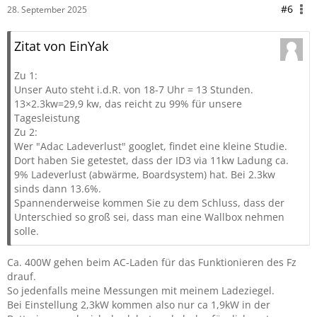
#6
28. September 2025
Zitat von EinYak
Zu 1:
Unser Auto steht i.d.R. von 18-7 Uhr = 13 Stunden.
13×2.3kw=29,9 kw, das reicht zu 99% für unsere
Tagesleistung
Zu 2:
Wer "Adac Ladeverlust" googlet, findet eine kleine Studie.
Dort haben Sie getestet, dass der ID3 via 11kw Ladung ca.
9% Ladeverlust (abwärme, Boardsystem) hat. Bei 2.3kw
sinds dann 13.6%.
Spannenderweise kommen Sie zu dem Schluss, dass der
Unterschied so groß sei, dass man eine Wallbox nehmen
solle.
Ca. 400W gehen beim AC-Laden für das Funktionieren des Fz
drauf.
So jedenfalls meine Messungen mit meinem Ladeziegel.
Bei Einstellung 2,3kW kommen also nur ca 1,9kW in der