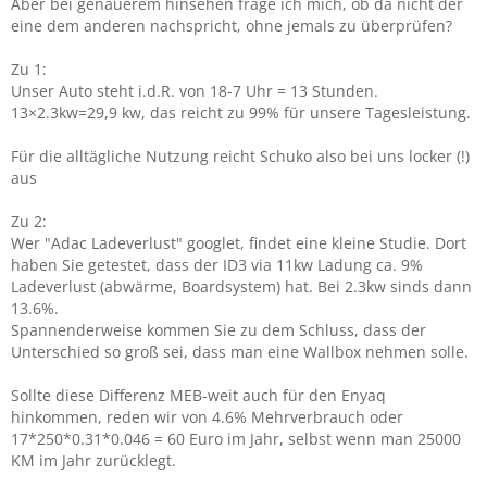
Aber bei genauerem hinsehen frage ich mich, ob da nicht der
eine dem anderen nachspricht, ohne jemals zu überprüfen?
Zu 1:
Unser Auto steht i.d.R. von 18-7 Uhr = 13 Stunden.
13×2.3kw=29,9 kw, das reicht zu 99% für unsere Tagesleistung.
Für die alltägliche Nutzung reicht Schuko also bei uns locker (!)
aus
Zu 2:
Wer "Adac Ladeverlust" googlet, findet eine kleine Studie. Dort
haben Sie getestet, dass der ID3 via 11kw Ladung ca. 9%
Ladeverlust (abwärme, Boardsystem) hat. Bei 2.3kw sinds dann
13.6%.
Spannenderweise kommen Sie zu dem Schluss, dass der
Unterschied so groß sei, dass man eine Wallbox nehmen solle.
Sollte diese Differenz MEB-weit auch für den Enyaq
hinkommen, reden wir von 4.6% Mehrverbrauch oder
17*250*0.31*0.046 = 60 Euro im Jahr, selbst wenn man 25000
KM im Jahr zurücklegt.