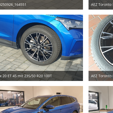
0250926_164551
28. September 2025
2
1
 x 20 ET 45 mit 235/50 R20 100T
28. September 2025
2