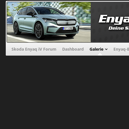
Skoda Enyaq iV Forum
Dashboard
Galerie
Enyaq-B