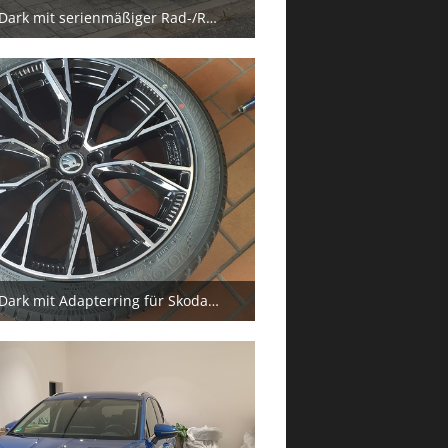
AEZ Toronto Dark mit serienmäßiger Rad-/Reifendimension
8. September 2025
AEZ Toronto Dark mit Adapterring für Skoda-Nabenkappe
8. September 2025
2