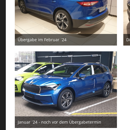
Übergabe im Februar ´24
D
24. August 2025
Januar ´24 - noch vor dem Übergabetermin
24. August 2025