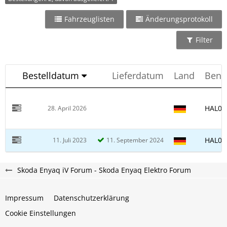
Fahrzeuglisten
Änderungsprotokoll
Filter
Bestelldatum
Lieferdatum
Land
Benu
HAL01
28. April 2026
HAL01
11. Juli 2023
11. September 2024
Skoda Enyaq iV Forum - Skoda Enyaq Elektro Forum
Impressum
Datenschutzerklärung
Cookie Einstellungen