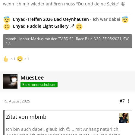
wenn ich mir wieder anhören muss "Du und deine Sekte" 🤪
Enyaq-Treffen 2026 Bad Oeynhausen
- Ich war dabei
Enyaq Puddle Light Gallery
mbmb - Manu+Markus mit der "TARDIS" - Race Blue iV80, EZ 05/2021, SW
3.8
1
1
MuesLee
Elektronenschubser
#7
15. August 2025
Zitat von mbmb
Ich bin auch dabei, glaub ich 😉 .. mit Anhang natürlich.