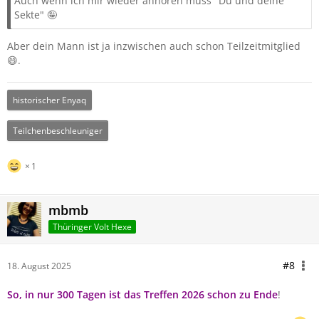
Auch wenn ich mir wieder anhören muss "Du und deine
Sekte" 🤪
Aber dein Mann ist ja inzwischen auch schon Teilzeitmitglied
😄.
historischer Enyaq
Teilchenbeschleuniger
1
mbmb
Thüringer Volt Hexe
#8
18. August 2025
So, in nur 300 Tagen ist das Treffen 2026 schon zu Ende
!