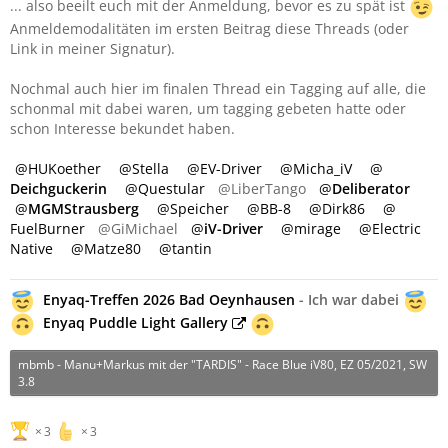
... also beeilt euch mit der Anmeldung, bevor es zu spät ist
Anmeldemodalitäten im ersten Beitrag diese Threads (oder
Link in meiner Signatur).
Nochmal auch hier im finalen Thread ein Tagging auf alle, die
schonmal mit dabei waren, um tagging gebeten hatte oder
schon Interesse bekundet haben.
HUKoether
Stella
EV-Driver
Micha_iV
Deichguckerin
Questular
@LiberTango
Deliberator
MGMStrausberg
Speicher
BB-8
Dirk86
FuelBurner
@GiMichael
iV-Driver
mirage
Electric
Native
Matze80
tantin
Enyaq-Treffen 2026 Bad Oeynhausen
- Ich war dabei
Enyaq Puddle Light Gallery
mbmb - Manu+Markus mit der "TARDIS" - Race Blue iV80, EZ 05/2021, SW
3.8
3
3