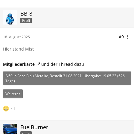
BB-8
Profi
#9
18. August 2025
Hier stand Mist
Mitgliederkarte
und der Thread dazu
IV60 in Race Blau Metallic, Bestellt 31.08.2021, Übergabe: 19.05.23 (626
Tage)
Weiteres
1
FuelBurner