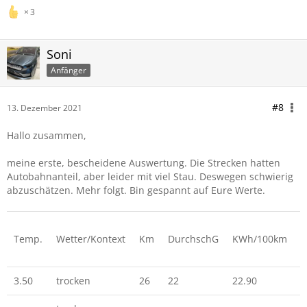
3
Soni
Anfänger
#8
13. Dezember 2021
Hallo zusammen,
meine erste, bescheidene Auswertung. Die Strecken hatten
Autobahnanteil, aber leider mit viel Stau. Deswegen schwierig
abzuschätzen. Mehr folgt. Bin gespannt auf Eure Werte.
Temp.
Wetter/Kontext
Km
DurchschG
KWh/100km
p
3.50
trocken
26
22
22.90
5