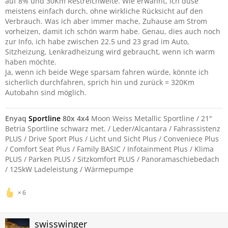
auf 8% und 30Km Restreichweite. Wie erwähnt, ich düse
meistens einfach durch, ohne wirkliche Rücksicht auf den
Verbrauch. Was ich aber immer mache, Zuhause am Strom
vorheizen, damit ich schön warm habe. Genau, dies auch noch
zur Info, ich habe zwischen 22.5 und 23 grad im Auto,
Sitzheizung, Lenkradheizung wird gebraucht, wenn ich warm
haben möchte.
Ja, wenn ich beide Wege sparsam fahren würde, könnte ich
sicherlich durchfahren, sprich hin und zurück = 320Km
Autobahn sind möglich.
Enyaq
Sportline
80x 4x4
Moon Weiss Metallic Sportline / 21"
Betria Sportline schwarz met. / Leder/Alcantara / Fahrassistenz
PLUS / Drive Sport Plus / Licht und Sicht Plus / Conveniece Plus
/ Comfort Seat Plus / Family BASIC / Infotainment Plus / Klima
PLUS / Parken PLUS / Sitzkomfort PLUS / Panoramaschiebedach
/ 125kW Ladeleistung / Wärmepumpe
6
swisswinger