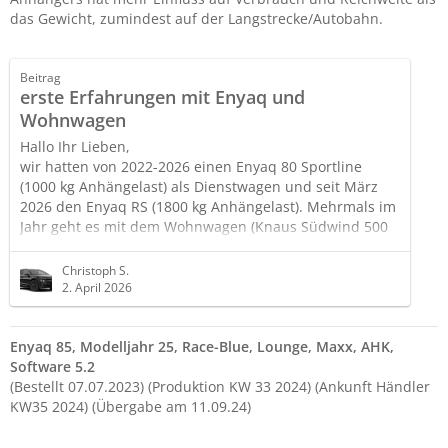
das Gewicht, zumindest auf der Langstrecke/Autobahn.
Beitrag
erste Erfahrungen mit Enyaq und
Wohnwagen
Hallo Ihr Lieben,
wir hatten von 2022-2026 einen Enyaq 80 Sportline
(1000 kg Anhängelast) als Dienstwagen und seit März
2026 den Enyaq RS (1800 kg Anhängelast). Mehrmals im
Jahr geht es mit dem Wohnwagen (Knaus Südwind 500
Baujahr 2004, 1500 kg zulässiges Gesamtgewicht) auf
Tour, bislang war unser Golf 7 Variant dafür zuständig.
Christoph S.
Nun hat es mich natürlich in den Fingern gejuckt, wie
2. April 2026
gut der RS sich im Wohnwagenbetrieb schlägt und vor
Allem steht die Frage "Wie viel verbraucht er und wie
Enyaq 85, Modelljahr 25, Race-Blue, Lounge, Maxx, AHK,
weit…
Software 5.2
(Bestellt 07.07.2023) (Produktion KW 33 2024) (Ankunft Händler
KW35 2024) (Übergabe am 11.09.24)