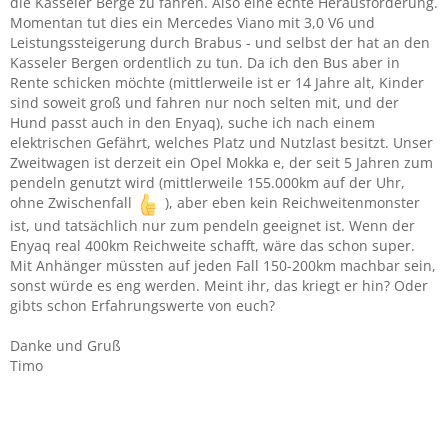
die Kasseler Berge zu fahren. Also eine echte Herausforderung.
Momentan tut dies ein Mercedes Viano mit 3,0 V6 und
Leistungssteigerung durch Brabus - und selbst der hat an den
Kasseler Bergen ordentlich zu tun. Da ich den Bus aber in
Rente schicken möchte (mittlerweile ist er 14 Jahre alt, Kinder
sind soweit groß und fahren nur noch selten mit, und der
Hund passt auch in den Enyaq), suche ich nach einem
elektrischen Gefährt, welches Platz und Nutzlast besitzt. Unser
Zweitwagen ist derzeit ein Opel Mokka e, der seit 5 Jahren zum
pendeln genutzt wird (mittlerweile 155.000km auf der Uhr,
ohne Zwischenfall
), aber eben kein Reichweitenmonster
ist, und tatsächlich nur zum pendeln geeignet ist. Wenn der
Enyaq real 400km Reichweite schafft, wäre das schon super.
Mit Anhänger müssten auf jeden Fall 150-200km machbar sein,
sonst würde es eng werden. Meint ihr, das kriegt er hin? Oder
gibts schon Erfahrungswerte von euch?
Danke und Gruß
Timo