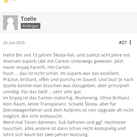
Toelle
Anfänger
#27
20. Juni 2025
Hallo! Bin seit 15 Jahren Škoda-Fan, und zuletzt acht Jahre mit
diversen superb L&K mit Canton unterwegs gewesen. Jetzt
neuer enyaq Facelift, mit Canton.
Puuh … das ist nicht schön. Im superb war das exzellent.
Präzise, brilliant, offen und punchy im Sound. Und laut! Je nach
Quelle konnte man bisschen was dazugeben, aber prinzipiell
unnötig. Für das Geld … sehr sehr gut.
Im Enyaq ist das Canton matschig. Wummerig. Ohne Brillianz.
Kein Raum, keine Transparanz. Schade Škoda, aber für
Dienstwagenfahrer und dem Aufpreis ist nen Upgrade oft nicht
möglich. Bin echt enttäuscht.
Werd mal Türen dämmen, Sub befreien und ggf. Hochtöner
tauschen, alles andere ist dann schon recht kostspielig und
lohnt sich kaum bei zwei Jahren Nutzung.