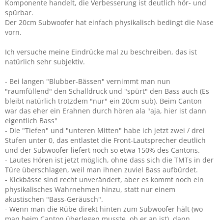
Komponente handelt, die Verbesserung ist deutlich hör- und
spürbar.
Der 20cm Subwoofer hat einfach physikalisch bedingt die Nase
vorn.
Ich versuche meine Eindrücke mal zu beschreiben, das ist
natürlich sehr subjektiv.
- Bei langen "Blubber-Bässen" vernimmt man nun
"raumfüllend" den Schalldruck und "spürt" den Bass auch (Es
bleibt natürlich trotzdem "nur" ein 20cm sub). Beim Canton
war das eher ein Erahnen durch hören ala "aja, hier ist dann
eigentlich Bass"
- Die "Tiefen" und "unteren Mitten" habe ich jetzt zwei / drei
Stufen unter 0, das entlastet die Front-Lautsprecher deutlich
und der Subwoofer liefert noch so etwa 150% des Cantons.
- Lautes Hören ist jetzt möglich, ohne dass sich die TMTs in der
Türe überschlagen, weil man ihnen zuviel Bass aufbürdet.
- Kickbässe sind recht unverändert, aber es kommt noch ein
physikalisches Wahrnehmen hinzu, statt nur einem
akustischen "Bass-Geräusch".
- Wenn man die Rübe direkt hinten zum Subwoofer hält (wo
man beim Canton überlegen musste, ob er an ist), dann