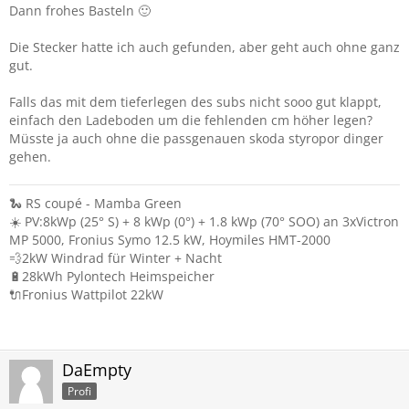
Dann frohes Basteln 🙂
Die Stecker hatte ich auch gefunden, aber geht auch ohne ganz
gut.
Falls das mit dem tieferlegen des subs nicht sooo gut klappt,
einfach den Ladeboden um die fehlenden cm höher legen?
Müsste ja auch ohne die passgenauen skoda styropor dinger
gehen.
🐍 RS coupé - Mamba Green
☀️ PV:8kWp (25° S) + 8 kWp (0°) + 1.8 kWp (70° SOO) an 3xVictron
MP 5000, Fronius Symo 12.5 kW, Hoymiles HMT-2000
💨2kW Windrad für Winter + Nacht
🔋28kWh Pylontech Heimspeicher
🔌Fronius Wattpilot 22kW
DaEmpty
Profi