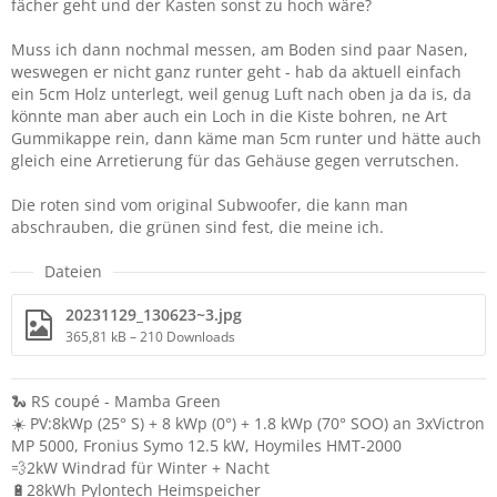
fächer geht und der Kasten sonst zu hoch wäre?
Muss ich dann nochmal messen, am Boden sind paar Nasen,
weswegen er nicht ganz runter geht - hab da aktuell einfach
ein 5cm Holz unterlegt, weil genug Luft nach oben ja da is, da
könnte man aber auch ein Loch in die Kiste bohren, ne Art
Gummikappe rein, dann käme man 5cm runter und hätte auch
gleich eine Arretierung für das Gehäuse gegen verrutschen.
Die roten sind vom original Subwoofer, die kann man
abschrauben, die grünen sind fest, die meine ich.
Dateien
20231129_130623~3.jpg
365,81 kB – 210 Downloads
🐍 RS coupé - Mamba Green
☀️ PV:8kWp (25° S) + 8 kWp (0°) + 1.8 kWp (70° SOO) an 3xVictron
MP 5000, Fronius Symo 12.5 kW, Hoymiles HMT-2000
💨2kW Windrad für Winter + Nacht
🔋28kWh Pylontech Heimspeicher