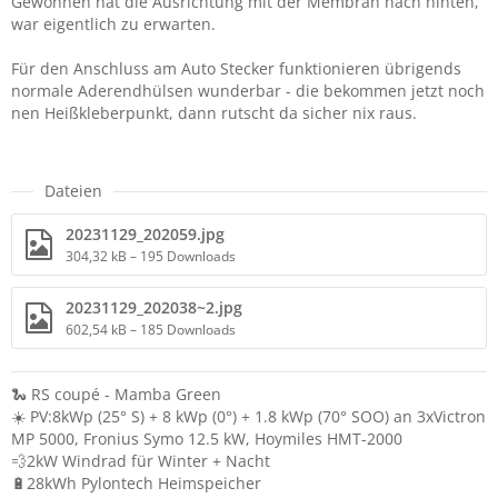
Gewonnen hat die Ausrichtung mit der Membran nach hinten,
war eigentlich zu erwarten.
Für den Anschluss am Auto Stecker funktionieren übrigends
normale Aderendhülsen wunderbar - die bekommen jetzt noch
nen Heißkleberpunkt, dann rutscht da sicher nix raus.
Dateien
20231129_202059.jpg
304,32 kB – 195 Downloads
20231129_202038~2.jpg
602,54 kB – 185 Downloads
🐍 RS coupé - Mamba Green
☀️ PV:8kWp (25° S) + 8 kWp (0°) + 1.8 kWp (70° SOO) an 3xVictron
MP 5000, Fronius Symo 12.5 kW, Hoymiles HMT-2000
💨2kW Windrad für Winter + Nacht
🔋28kWh Pylontech Heimspeicher