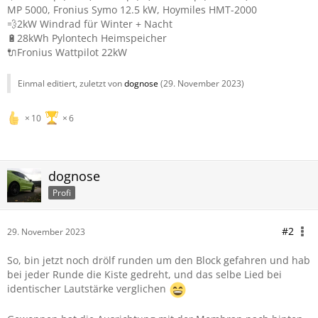
MP 5000, Fronius Symo 12.5 kW, Hoymiles HMT-2000
💨2kW Windrad für Winter + Nacht
🔋28kWh Pylontech Heimspeicher
🔌Fronius Wattpilot 22kW
Einmal editiert, zuletzt von
dognose
(
29. November 2023
)
10
6
dognose
Profi
#2
29. November 2023
So, bin jetzt noch drölf runden um den Block gefahren und hab
bei jeder Runde die Kiste gedreht, und das selbe Lied bei
identischer Lautstärke verglichen