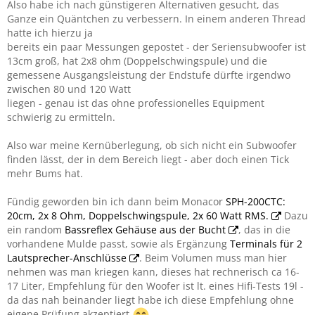
Also habe ich nach günstigeren Alternativen gesucht, das
Ganze ein Quäntchen zu verbessern. In einem anderen Thread
hatte ich hierzu ja
bereits ein paar Messungen gepostet - der Seriensubwoofer ist
13cm groß, hat 2x8 ohm (Doppelschwingspule) und die
gemessene Ausgangsleistung der Endstufe dürfte irgendwo
zwischen 80 und 120 Watt
liegen - genau ist das ohne professionelles Equipment
schwierig zu ermitteln.
Also war meine Kernüberlegung, ob sich nicht ein Subwoofer
finden lässt, der in dem Bereich liegt - aber doch einen Tick
mehr Bums hat.
Fündig geworden bin ich dann beim Monacor
SPH-200CTC:
20cm, 2x 8 Ohm, Doppelschwingspule, 2x 60 Watt RMS.
Dazu
ein random
Bassreflex Gehäuse aus der Bucht
, das in die
vorhandene Mulde passt, sowie als Ergänzung
Terminals für 2
Lautsprecher-Anschlüsse
. Beim Volumen muss man hier
nehmen was man kriegen kann, dieses hat rechnerisch ca 16-
17 Liter, Empfehlung für den Woofer ist lt. eines Hifi-Tests 19l -
da das nah beinander liegt habe ich diese Empfehlung ohne
eigene Prüfung akzeptiert