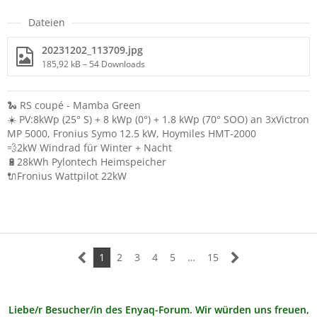
Dateien
20231202_113709.jpg
185,92 kB – 54 Downloads
🐍 RS coupé - Mamba Green
☀️ PV:8kWp (25° S) + 8 kWp (0°) + 1.8 kWp (70° SOO) an 3xVictron
MP 5000, Fronius Symo 12.5 kW, Hoymiles HMT-2000
💨2kW Windrad für Winter + Nacht
🔋28kWh Pylontech Heimspeicher
🔌Fronius Wattpilot 22kW
1
2
3
4
5
…
15
Liebe/r Besucher/in des Enyaq-Forum. Wir würden uns freuen,