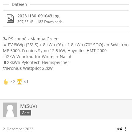
Dateien
20231130_091043.jpg
307,33 kB – 182 Downloads
🐍 RS coupé - Mamba Green
☀️ PV:8kWp (25° S) + 8 kWp (0°) + 1.8 kWp (70° SOO) an 3xVictron
MP 5000, Fronius Symo 12.5 kW, Hoymiles HMT-2000
💨2kW Windrad für Winter + Nacht
🔋28kWh Pylontech Heimspeicher
🔌Fronius Wattpilot 22kW
2
1
MiSuVi
Gast
#4
2. Dezember 2023