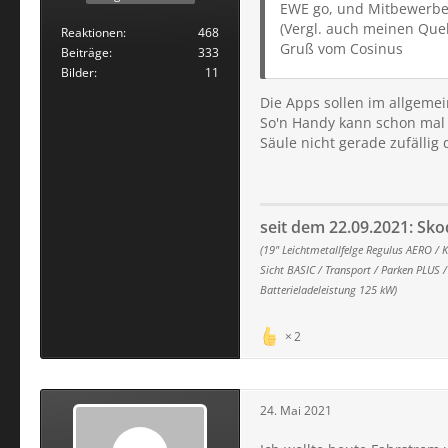
EWE go, und Mitbewerber 
(Vergl. auch meinen Quel
Reaktionen
468
Gruß vom Cosinus
Beiträge
333
Bilder
11
Die Apps sollen im allgemei
So'n Handy kann schon mal n
Säule nicht gerade zufällig 
seit dem 22.09.2021: Sko
(19" Leichtmetallfelge Regulus AERO / 
Sicht BASIC / Transport / Parken PLUS
Batterieladeleistung 125 kW)
2
24. Mai 2021