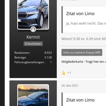
Zitat von Limo
Ja, hast wohl recht. Das 
Kermit
Wieso? 0,30 vs. 0,39 sind 3
Erleuchteter
Infos zu meinem Enyaq iV80
Reaktionen
8.923
Beiträge
5.128
Mitgliederkarte - Tragt hier ei
Fahrzeugbestellungen
1
1
26. Mai 2021
Zitat von Limo