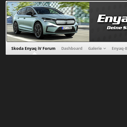
Skoda Enyaq iV Forum
Dashboard
Galerie
Enyaq-B