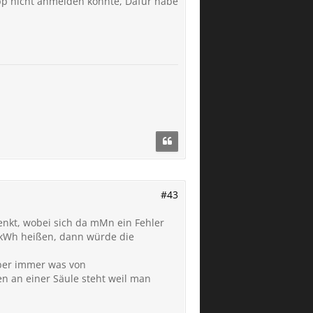
App nicht anmelden konnte, Dafür habe
#43
enkt, wobei sich da mMn ein Fehler
t/kWh heißen, dann würde die
aber immer was von
en an einer Säule steht weil man