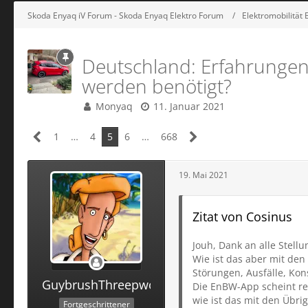
Skoda Enyaq iV Forum - Skoda Enyaq Elektro Forum
Elektromobilität
Deutschland: Erfahrungen
werden benötigt?
Monyaq
11. Januar 2021
1
…
4
5
6
…
668
19. Mai 2021
Zitat von Cosinus
Jouh, Dank an alle Stel
Wie ist das aber mit den
Störungen, Ausfälle, Kon
GuybrushThreepwood
Die EnBW-App scheint rec
wie ist das mit den Übri
Fortgeschrittener