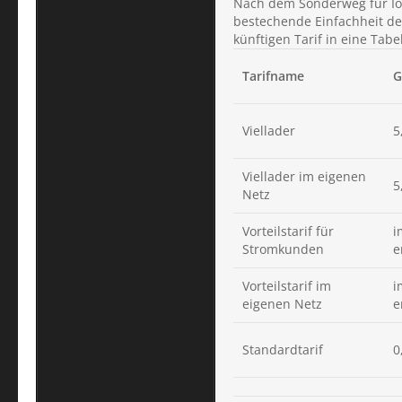
Nach dem Sonderweg für Ioni
bestechende Einfachheit des
künftigen Tarif in eine Tabel
Tarifname
G
Viellader
5
Viellader im eigenen
5
Netz
Vorteilstarif für
i
Stromkunden
e
Vorteilstarif im
i
eigenen Netz
e
Standardtarif
0