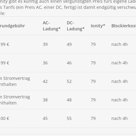
ty gibt es künftig auch einen vergünstigten Preis fürs eigene La
 Tarifs (ein Preis AC, einer DC, fertig) ist damit endgültig versch
le:
AC-
DC-
rundgebühr
Ionity*
Blockierkos
Ladung*
Ladung*
,99 €
39
49
79
nach 4h
,99 €
36
46
79
nach 4h
m Stromvertrag
42
52
79
nach 4h
nthalten
m Stromvertrag
38
48
79
nach 4h
nthalten
,00 €
45
55
79
nach 4h