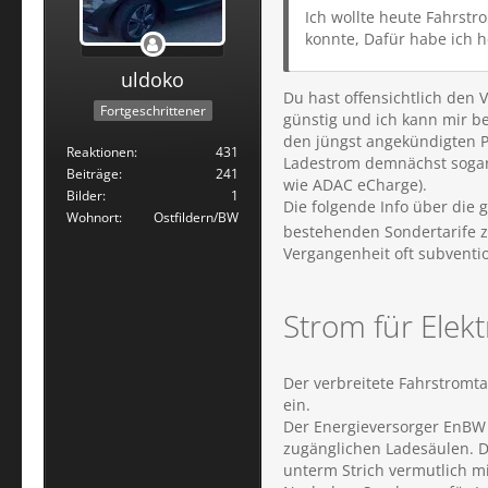
Ich wollte heute Fahrstr
konnte, Dafür habe ich h
uldoko
Du hast offensichtlich den 
Fortgeschrittener
günstig und ich kann mir be
den jüngst angekündigten P
Reaktionen
431
Ladestrom demnächst sogar 
Beiträge
241
wie ADAC eCharge).
Bilder
1
Die folgende Info über die 
Wohnort
Ostfildern/BW
bestehenden Sondertarife za
Vergangenheit oft subventi
Strom für Elek
Der verbreitete Fahrstromta
ein.
Der Energieversorger EnBW e
zugänglichen Ladesäulen. D
unterm Strich vermutlich m