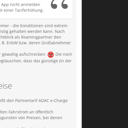
er App nicht anmelden
t einer Tariferhöhung.
immer - die Konditionen sind extrem
fristig gehalten werden kann. Nach
htblick als Roamingpartner den
 (z. B. EnbW bzw. deren Großabnehmer
er gewaltig aufschrecken:
Die noch
egtäuschen, dass das günstige (in der
.
eise
ießt den Partnertarif ADAC e-Charge
lten Fahrstrom an öffentlich
ugunsten von Preisen, bei denen