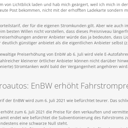
om von Lichtblick laden und hab mich geärgert, weil ich mich in d
eute Post bekommen, nicht mit der erhofften Ladekarte sondern mi
Vorteilstarif, der für die eigenen Stromkunden gilt. Aber wie auch 
im besten Willen nicht vorstellen, dass dieses Preisniveau länger
reiserhöhungen anderer Anbieter würde das ja bedeuten, dass Lic
deutlich günstiger anbietet als die eigentlichen Anbieter selbst
gewaltige Preiserhöhung von EnbW ab 6. Juli wird viele E-Autofahr
hlreicher kleinerer örtlicher Anbieter können nicht darüber hinw
onierte) Stromtanken wohl bald der Vergangenheit angehören wird
troautos: EnBW erhöht Fahrstrompr
rif der EnBW wird zum 6. Juli 2021 wie befürchtet teurer. Das schl
rhöht zum 6. Juli 2021 die Preise für den verkauften und vermitte
amit endet wie befürchtet die Subventionierung des Fahrstroms z
indestens eine schwarze Null steht.