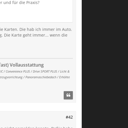
 und für die Praxis?
die Karten. Die hab ich immer im Auto.
g. Die Karte geht immer... wenn die
fast) Vollausstattung
IC / Convenience PLUS / Drive SPORT PLUS / Licht &
gerzugvorrichtung / Panoramaschiebedach / Erhöhte
#42