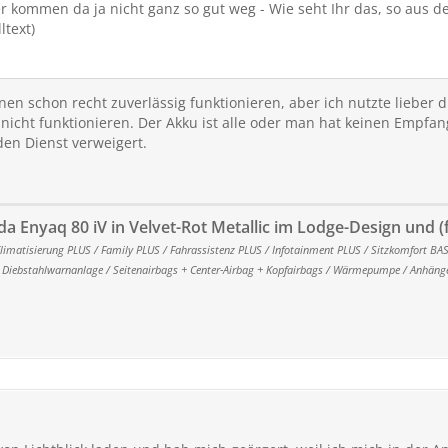
kommen da ja nicht ganz so gut weg - Wie seht Ihr das, so aus der
ltext)
nen schon recht zuverlässig funktionieren, aber ich nutzte lieber 
icht funktionieren. Der Akku ist alle oder man hat keinen Empfan
den Dienst verweigert.
da Enyaq 80 iV in Velvet-Rot Metallic im Lodge-Design und (
Klimatisierung PLUS / Family PLUS / Fahrassistenz PLUS / Infotainment PLUS / Sitzkomfort BAS
 / Diebstahlwarnanlage / Seitenairbags + Center-Airbag + Kopfairbags / Wärmepumpe / Anhän