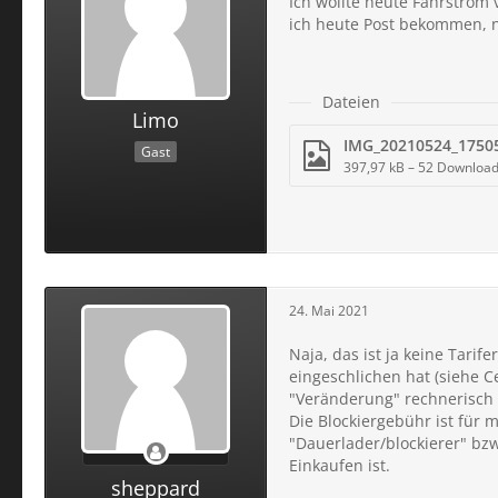
Ich wollte heute Fahrstrom 
ich heute Post bekommen, n
Dateien
Limo
IMG_20210524_17505
Gast
397,97 kB – 52 Downloa
24. Mai 2021
Naja, das ist ja keine Tari
eingeschlichen hat (siehe C
"Veränderung" rechnerisch 
Die Blockiergebühr ist für 
"Dauerlader/blockierer" bzw
Einkaufen ist.
sheppard