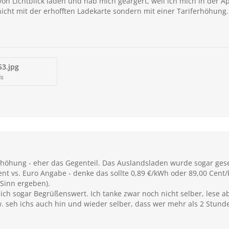
von Lichtblick laden und hab mich geärgert, weil ich mich in der 
icht mit der erhofften Ladekarte sondern mit einer Tariferhöhung.
3.jpg
ds
ferhöhung - eher das Gegenteil. Das Auslandsladen wurde sogar ges
ent vs. Euro Angabe - denke das sollte 0,89 €/kWh oder 89,00 Cen
Sinn ergeben).
mich sogar Begrüßenswert. Ich tanke zwar noch nicht selber, lese 
. seh ichs auch hin und wieder selber, dass wer mehr als 2 Stund