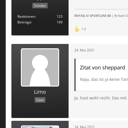
Schüler
ENYAQ iV SPORTLINE 80
| Brillant-
Reaktionen
123
Beiträge
109
2
24. Mai 2021
Zitat von sheppard
Naja, das ist ja keine T
Limo
Ja, hast wohl recht. Das mit
Gast
24. Mai 2021