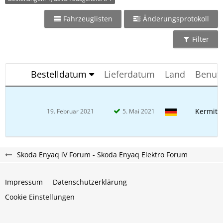
Fahrzeuglisten
Änderungsprotokoll
Filter
Bestelldatum
Lieferdatum
Land
Benut
Kermit
19. Februar 2021
5. Mai 2021
Skoda Enyaq iV Forum - Skoda Enyaq Elektro Forum
Impressum
Datenschutzerklärung
Cookie Einstellungen