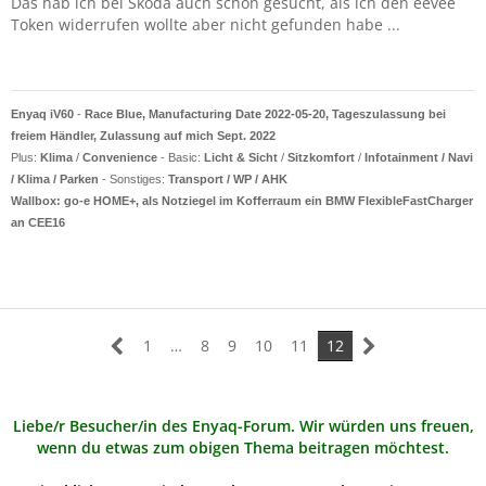
Das hab ich bei Skoda auch schon gesucht, als ich den eevee
Token widerrufen wollte aber nicht gefunden habe ...
Enyaq iV60
-
Race Blue, Manufacturing Date 2022-05-20, Tageszulassung bei
freiem Händler, Zulassung auf mich Sept. 2022
Plus:
Klima
/
Convenience
- Basic:
Licht & Sicht
/
Sitzkomfort
/
Infotainment / Navi
/ Klima / Parken
- Sonstiges:
Transport / WP / AHK
Wallbox: go-e HOME+, als Notziegel im Kofferraum ein BMW FlexibleFastCharger
an CEE16
1
…
8
9
10
11
12
Liebe/r Besucher/in des Enyaq-Forum. Wir würden uns freuen,
wenn du etwas zum obigen Thema beitragen möchtest.