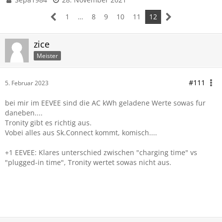
1
…
8
9
10
11
12
zice
Meister
#111
5. Februar 2023
bei mir im EEVEE sind die AC kWh geladene Werte sowas fur
daneben....
Tronity gibt es richtig aus.
Vobei alles aus Sk.Connect kommt, komisch....
+1 EEVEE: Klares unterschied zwischen "charging time" vs
"plugged-in time", Tronity wertet sowas nicht aus.