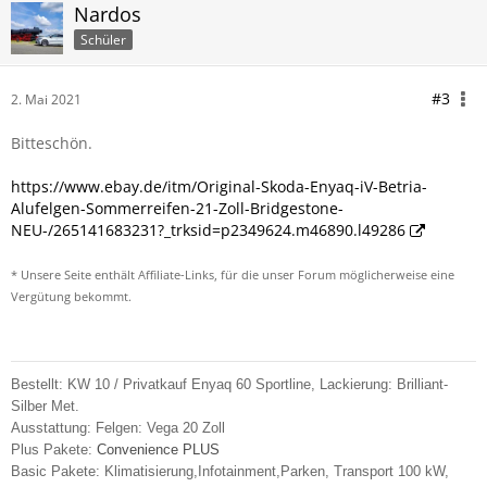
Nardos
Schüler
#3
2. Mai 2021
Bitteschön.
https://www.ebay.de/itm/Original-Skoda-Enyaq-iV-Betria-
Alufelgen-Sommerreifen-21-Zoll-Bridgestone-
NEU-/265141683231?_trksid=p2349624.m46890.l49286
* Unsere Seite enthält Affiliate-Links, für die unser Forum möglicherweise eine
Vergütung bekommt.
Bestellt: KW 10 / Privatkauf Enyaq 60 Sportline,
Lackierung: Brilliant-
Silber Met.
Ausstattung:
Felgen: Vega 20 Zoll
Plus Pakete:
Convenience PLUS
Basic Pakete: Klimatisierung,Infotainment,Parken, Transport
100 kW,