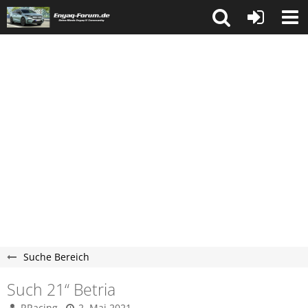
Suche Bereich
Such 21“ Betria
RRacing
2. Mai 2021