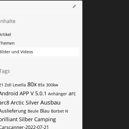
Inhalte
Artikel
Themen
Bilder und Videos
Tags
80x
21 Zoll Levella
85x
300kw
Android APP V 5.0.1
arc
Anhänger
Ausbau
arc8
Arctic Silver
Auslieferung
Blau
Beule
Borbet N
brilliant Silber
Camping
Carscanner-2022-07-21