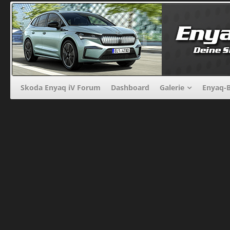
Skoda Enyaq iV Forum
Dashboard
Galerie
Enyaq-B