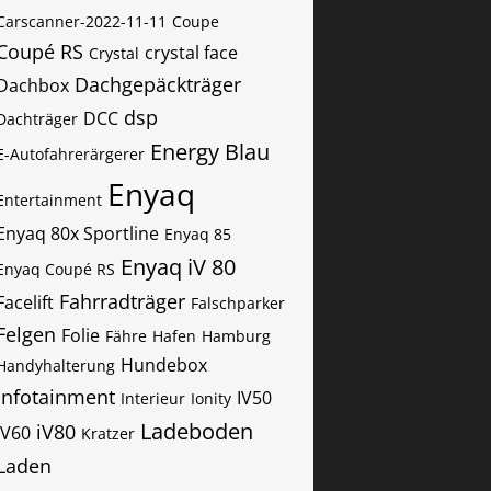
Carscanner-2022-11-11
Coupe
Coupé RS
crystal face
Crystal
Dachgepäckträger
Dachbox
dsp
DCC
Dachträger
Energy Blau
E-Autofahrerärgerer
Enyaq
Entertainment
Enyaq 80x Sportline
Enyaq 85
Enyaq iV 80
Enyaq Coupé RS
Fahrradträger
Facelift
Falschparker
Felgen
Folie
Fähre
Hafen
Hamburg
Hundebox
Handyhalterung
Infotainment
IV50
Interieur
Ionity
Ladeboden
iV80
IV60
Kratzer
Laden