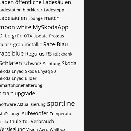
Laden öffentliche Ladesäulen
Ladestation blockierer
Ladestopp
Ladesäulen
match
Lounge
moon white
MySkodaApp
Olibo-grün
OTA Update
Proteus
Race-Blau
quarz-grau metallic
race blue
Regulus
RS
Rückbank
Schlafen
Skoda
schwarz
Sichtung
Skoda Enyaq
Skoda Enyaq 80​​
Skoda Enyaq Bilder
Smartphonehalterung
smart upgrade
sportline
Software Aktualisierung
subwoofer
stoßstange
Temperatur
thule
Verbrauch
tesla
Tür
Versieglung
Vision Aero
Wallbox