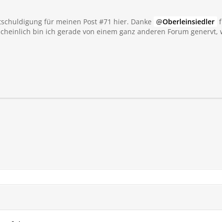
 im Eco-Modus mit
uch mal 130 km/h.
tschuldigung für meinen Post #71 hier. Danke
Oberleinsiedler
f
 aktuell ca. 19,5
cheinlich bin ich gerade von einem ganz anderen Forum genervt, 
 ich insgesamt zufrieden.