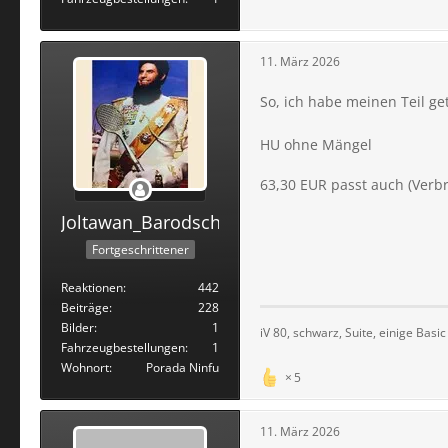
11. März 2026
So, ich habe meinen Teil ge
HU ohne Mängel
63,30 EUR passt auch (Ver
Joltawan_Barodscheff
Fortgeschrittener
Reaktionen
442
Beiträge
228
Bilder
1
iV 80, schwarz, Suite, einige Basi
Fahrzeugbestellungen
1
Wohnort
Porada Ninfu
5
11. März 2026