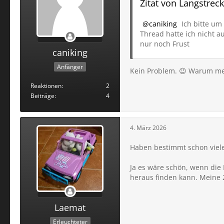
Zitat von Langstrec
caniking
Ich bitte um
Thread hatte ich nicht 
nur noch Frust
caniking
Anfänger
Kein Problem. 😉
Warum mein
Reaktionen
2
Beiträge
4
4. März 2026
Haben bestimmt schon viele
Ja es wäre schön, wenn die
heraus finden kann. Meine 
Laemat
Erleuchteter