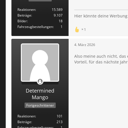
Reaktionen
15.589
Beiträge
9.107
Hier könnte deine Werbung
Bilder
18
Fahrzeugbestellungen
1
1
4. März 2026
Also meine auch nicht, das e
Vorteil, für das nächste Jah
Determined
Mango
Fortgeschrittener
Reaktionen
101
Beiträge
213
Fahrzeugbestellungen
1