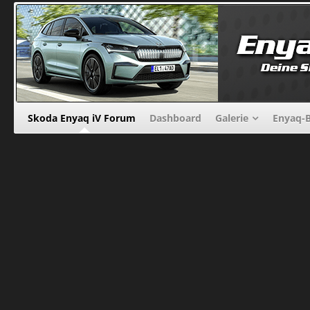
Skoda Enyaq iV Forum
Dashboard
Galerie
Enyaq-B