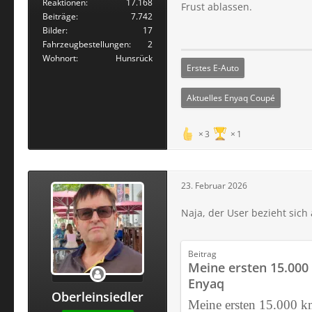
Reaktionen
17.168
Frust ablassen.
Beiträge
7.742
Bilder
17
Fahrzeugbestellungen
2
Wohnort
Hunsrück
Erstes E-Auto
Aktuelles Enyaq Coupé
3
1
23. Februar 2026
Naja, der User bezieht sich 
Beitrag
Meine ersten 15.00
Enyaq
Oberleinsiedler
Meine ersten 15.000 