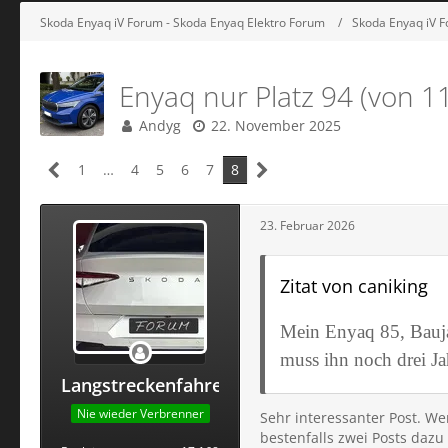
Skoda Enyaq iV Forum - Skoda Enyaq Elektro Forum
Skoda Enyaq iV F
Enyaq nur Platz 94 (von 11
Andyg
22. November 2025
1
…
4
5
6
7
8
23. Februar 2026
Zitat von caniking
Mein Enyaq 85, Baujah
muss ihn noch drei J
Langstreckenfahrer
Nie wieder Verbrenner
Sehr interessanter Post. Wen
bestenfalls zwei Posts daz