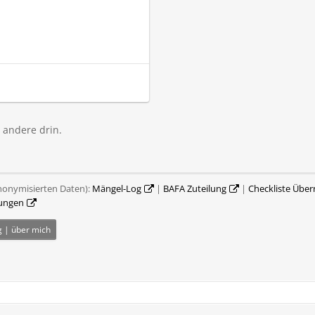
ng
 andere drin.
systeme
nonymisierten Daten):
Mängel-Log
|
BAFA Zuteilung
|
Checkliste Übe
ungen
 | über mich
rt sind wirklich stark –
ein großer Pluspunkt.
iegt bei mir bei ca. 300
 noch 15–16 % Rest),