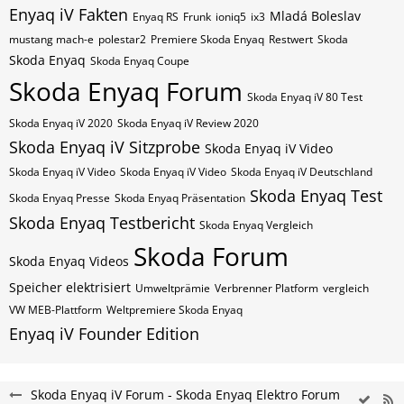
Enyaq iV​ Fakten​​
Mladá Boleslav
Enyaq RS
Frunk
ioniq5
ix3
mustang mach-e
polestar2
Premiere Skoda Enyaq
Restwert
Skoda
Skoda Enyaq
Skoda Enyaq Coupe
Skoda Enyaq Forum
Skoda Enyaq iV 80 Test
Skoda Enyaq iV 2020
Skoda Enyaq iV Review 2020​​​
Skoda Enyaq iV Sitzprobe
Skoda Enyaq iV Video
Skoda Enyaq iV Video
Skoda Enyaq iV Video
Skoda Enyaq iV​ Deutschland
Skoda Enyaq Test
Skoda Enyaq Presse
Skoda Enyaq Präsentation
Skoda Enyaq Testbericht
Skoda Enyaq Vergleich
Skoda Forum
Skoda Enyaq Videos
Speicher elektrisiert
Umweltprämie
Verbrenner Platform
vergleich
VW MEB-Plattform
Weltpremiere Skoda Enyaq
​Enyaq iV​ Founder Edition
Skoda Enyaq iV Forum - Skoda Enyaq Elektro Forum