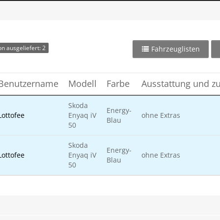
n ausgeliefert: 2
Fahrzeuglisten
Benutzername
Modell
Farbe
Ausstattung und zu
Skoda
Energy-
Lottofee
Enyaq iV
ohne Extras
Blau
50
Skoda
Energy-
Lottofee
Enyaq iV
ohne Extras
Blau
50