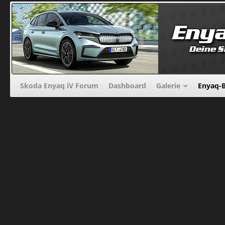
Skoda Enyaq iV Forum
Dashboard
Galerie
Enyaq-B