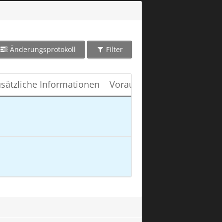
Änderungsprotokoll
Filter
sätzliche Informationen
Vorauss. Lieferdatum
War
1