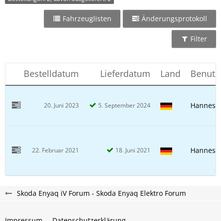
Fahrzeuglisten
Änderungsprotokoll
Filter
Bestelldatum
Lieferdatum
Land
Benutz
Hannes1
20. Juni 2023
5. September 2024
Hannes1
22. Februar 2021
18. Juni 2021
Skoda Enyaq iV Forum - Skoda Enyaq Elektro Forum
Impressum
Datenschutzerklärung